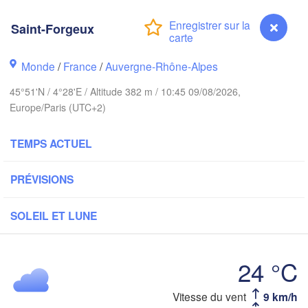
PAYS-BAS
Saint-Forgeux
ondon
Ka
Bruxelles 

Köln
- Brussel
Monde
/
France
/
Auvergne-Rhône-Alpes
BELGIQUE
45°51'N / 4°28'E / Altitude 382 m / 10:45 09/08/2026,
Frankfurt am 
Europe/Paris (UTC+2)
Rouen
Reims
TEMPS ACTUEL
Paris
Stuttg
PRÉVISIONS
Orléans
SOLEIL ET LUNE
Zürich
Dijon
SUISSE
24 °C
FRANCE
Genève
Vitesse du vent
9 km/h
Saint-Forgeux
Limoges
Clermont-Ferrand