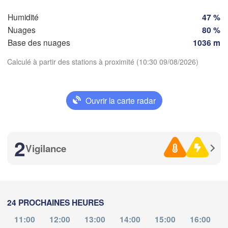
Mila
Humidité
47 %
A
Torino
eaux
Nuages
80 %
Genov
Base des nuages
1036 m
Calculé à partir des stations à proximité (10:30 09/08/2026)
Nice
Toulouse
Montpellier
Marseille
Télécharger l'application
Perpignan
Ouvrir la carte radar
Températures
za
Lleida
Barcelona
2
Vigilance
2 m au-dessus du sol
Sassari
je
ve
sa
di
lu
ma
me
06 aoû
07 aoû
08 aoû
09 aoû
10 aoû
11 aoû
12 aoû
Palma
ència
Casteddu/C
24 PROCHAINES HEURES
06
07
08
09
10
11
12
:00
:00
:00
:00
:00
:00
:00
nt / 

11:00
12:00
13:00
14:00
15:00
16:00
ante