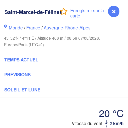
PAYS-BAS
Saint-Marcel-de-Félines
London
Bruxelles 

Köln
- Brussel
Monde
/
France
/
Auvergne-Rhône-Alpes
BELGIQUE
45°52'N / 4°11'E / Altitude 466 m / 08:56 07/08/2026,
Frankfurt a
Europe/Paris (UTC+2)
Rouen
Reims
TEMPS ACTUEL
Paris
Stut
PRÉVISIONS
Orléans
SOLEIL ET LUNE
Zürich
Dijon
SUISSE
20 °C
FRANCE
Genève
Vitesse du vent
2 km/h
Saint-Marcel-de-Félines
Limoges
Clermont-Ferrand