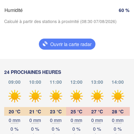
Mi
Humidité
60 %
Torino
deaux
Calculé à partir des stations à proximité (08:30 07/08/2026)
Geno
D
Nice
Toulouse
Montpellier
Ouvrir la carte radar
Marseille
Télécharger l'application
Perpignan
Températures
24 PROCHAINES HEURES
oza
Lleida
Barcelona
09:00
10:00
11:00
12:00
13:00
14:00
2 m au-dessus du sol
Sassari
ma
me
je
ve
sa
di
lu
04 aoû
05 aoû
06 aoû
07 aoû
08 aoû
09 aoû
10 aoû
20 °C
21 °C
23 °C
25 °C
27 °C
28 °C
Palma
alència
Casteddu
0 mm
0 mm
0 mm
0 mm
0 mm
0 mm
04
05
06
07
08
09
10
:00
:00
:00
:00
:00
:00
:00
0 %
0 %
0 %
0 %
0 %
0 %
cant / 
