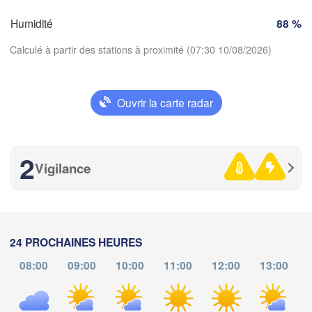
Mi
Humidité
88 %
Torino
rdeaux
Calculé à partir des stations à proximité (07:30 10/08/2026)
Gen
Nice
Toulouse
Montpellier
Ouvrir la carte radar
Marseille
Télécharger l'application
Perpignan
2
Températures
Vigilance
goza
Lleida
Barcelona
2 m au-dessus du sol
Sassar
ve
sa
di
lu
ma
me
je
24 PROCHAINES HEURES
07 aoû
08 aoû
09 aoû
10 aoû
11 aoû
12 aoû
13 aoû
Palma
08:00
09:00
10:00
11:00
12:00
13:00
alència
Casteddu
03
04
05
06
07
08
09
:00
:00
:00
:00
:00
:00
:00
cant / 

D