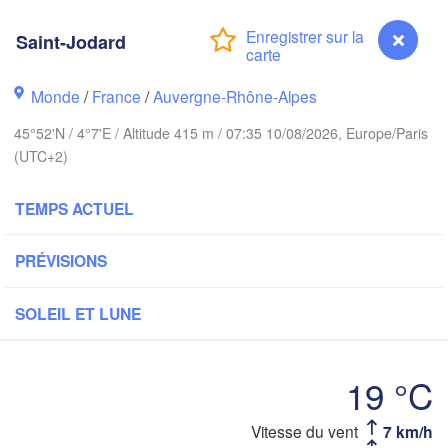
PAYS-BAS
Saint-Jodard
London
Bruxelles 

Köln
- Brussel
Monde
/
France
/
Auvergne-Rhône-Alpes
BELGIQUE
45°52'N / 4°7'E / Altitude 415 m / 07:35 10/08/2026, Europe/Paris
Frankfurt 
(UTC+2)
Rouen
Reims
TEMPS ACTUEL
Paris
Stu
PRÉVISIONS
Orléans
SOLEIL ET LUNE
Zürich
Dijon
SUISSE
19 °C
FRANCE
A
Genève
Saint-Jodard
Vitesse du vent
7 km/h
Limoges
Clermont-Ferrand