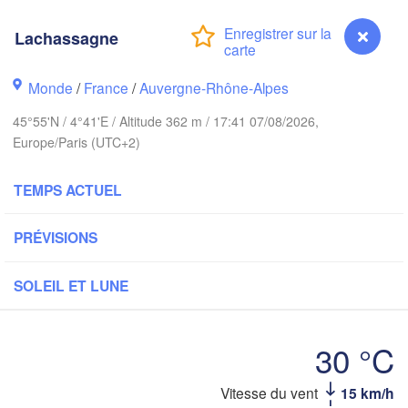
PAYS-BAS
Lachassagne
ndon
A
Kas
Bruxelles 

Köln
Monde
/
France
/
Auvergne-Rhône-Alpes
- Brussel
BELGIQUE
45°55'N / 4°41'E / Altitude 362 m / 17:41 07/08/2026,
Frankfurt am M
Europe/Paris (UTC+2)
Rouen
TEMPS ACTUEL
Reims
Paris
Stuttga
PRÉVISIONS
Orléans
SOLEIL ET LUNE
Zürich
Dijon
SUISSE
30 °C
FRANCE
Genève
Vitesse du vent
15 km/h
Lachassagne
Limoges
Clermont-Ferrand