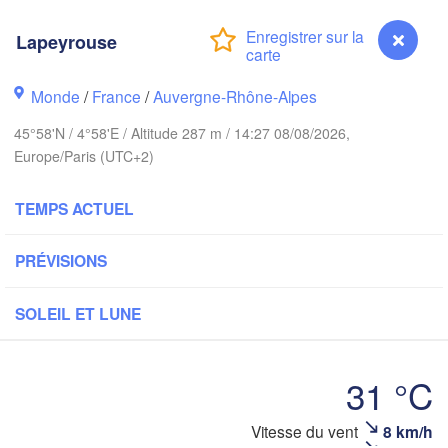
PAYS-BAS
Lapeyrouse
AL
Kasse
Bruxelles 

Köln
Monde
/
France
/
Auvergne-Rhône-Alpes
- Brussel
BELGIQUE
45°58'N / 4°58'E / Altitude 287 m / 14:27 08/08/2026,
Frankfurt am Mai
Europe/Paris (UTC+2)
Rouen
TEMPS ACTUEL
Reims
Paris
Stuttgart
PRÉVISIONS
Orléans
SOLEIL ET LUNE
Zürich
Dijon
SUISSE
31 °C
FRANCE
Genève
Vitesse du vent
8 km/h
Lapeyrouse
Limoges
Clermont-Ferrand