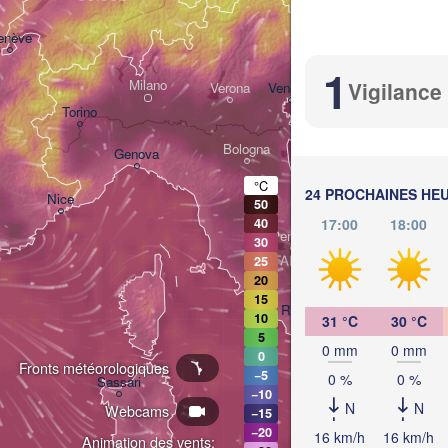
enève
Ljubljana
s
Z
1
Milano
Vigilance
Verona
Venezia
Torino
CROATIE
Bologna
Genova
°C
24 PROCHAINES HE
Nice
50
17:00
18:00
40
Perugia
30
ITALIE
25
Pescara
20
15
Roma
10
31 °C
30 °C
Fogg
5
0 mm
0 mm
0
Fronts météorologiques
Napoli
−5
0 %
0 %
Sassari
−10
N
N
Webcams
−15
−20
16 km/h
16 km/h
Animation des vents: