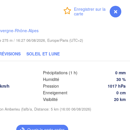
Connexion
Premium
myVentusky
Prévisions
Poznań
Брэст

Warszawa
(Brest)
Góra
D
Łódź
POLOGNE
uvergne-Rhône-Alpes
Lublin
ude 275 m / 16:27 06/08/2026, Europe/Paris (UTC+2)
Wrocław
RÉVISIONS
SOLEIL ET LUNE
Львів

Kraków
Rzeszów
(Lviv)
Précipitations (1 h)
0 mm
IE
Humidité
30 %
Brno
Івано-Франківськ
 km/h
Pression
1017 hPa
(Ivano-Frankivs
Košice
Enneigement
0 cm
Че
SLOVAQUIE
Visibilité
20 km
(Ch
Wien
ion Amberieu (fafb/a, Distance: 5 km (16:00 06/08/2026)
A
Debrecen
Budapest
D
HONGRIE
Ouvrir la carte radar