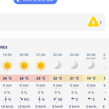
Cluj-Napoca
Szeged
Pécs
agreb
Sibiu
Bra
ROUMAN
Београд

(Beograd)
Banja Luka
BOSNIE-

Craiova
HERZÉGOVINE
SERBIE
Sarajevo
URES
Плевен

Ниш

Split
(Pleven)
(Niš)
19:00
20:00
21:00
22:00
23:00
00:00
01:
demain
dem
София

(Sofia)
BULGAR
Podgorica
Пловдив

Скопје

(Plovdiv)
(Skopje)
29 °C
28 °C
25 °C
22 °C
21 °C
19 °C
19 
MACÉDOINE 

DU NORD
ia
Tiranë
0 mm
0 mm
0 mm
0 mm
0 mm
0 mm
0 
ALBANIE
Θεσσαλονίκη

0 %
0 %
0 %
0 %
0 %
0 %
0 
(Thessaloniki)
N
NO
N
NE
E
E
Λάρισα

16 km/h
12 km/h
5 km/h
6 km/h
5 km/h
3 km/h
6 k
(Larissa)