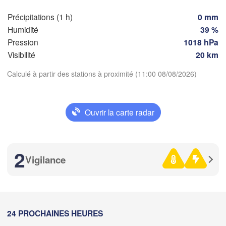
Limoges
Clermont-Ferrand
Milano
Précipitations (1 h)
0 mm
Torino
Humidité
39 %
Pression
1018 hPa
Genova
Visibilité
20 km
Nice
Toulouse
Montpellier
Calculé à partir des stations à proximité (11:00 08/08/2026)
Marseille
Télécharger l'application
Perpignan
Ouvrir la carte radar
Températures
Lleida
Barcelona
2 m au-dessus du sol
2
Vigilance
Sassari
me
je
ve
sa
di
lu
ma
05 aoû
06 aoû
07 aoû
08 aoû
09 aoû
10 aoû
11 aoû
Palma
07
08
09
10
11
12
13
Casteddu/Cagli
:00
:00
:00
:00
:00
:00
:00
24 PROCHAINES HEURES