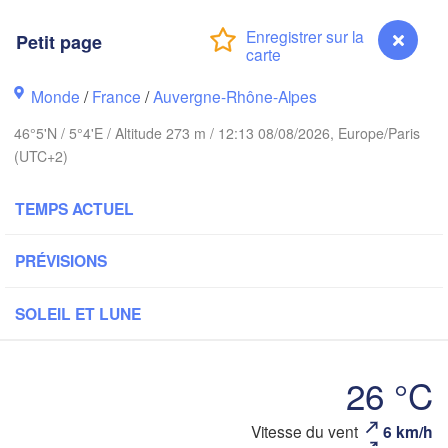
PAYS-BAS
Petit page
ALL
Kassel
Bruxelles 

Monde
/
France
/
Auvergne-Rhône-Alpes
Köln
- Brussel
BELGIQUE
46°5'N / 5°4'E / Altitude 273 m / 12:13 08/08/2026, Europe/Paris
(UTC+2)
Frankfurt am Main
Rouen
TEMPS ACTUEL
Reims
Paris
Stuttgart
PRÉVISIONS
Orléans
SOLEIL ET LUNE
Zürich
Dijon
26 °C
SUISSE
FRANCE
Genève
Vitesse du vent
6 km/h
Petit page