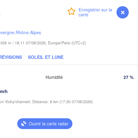
Bydgoszcz
s
Connexion
Premium
myVentusky
Prévisions
n
Poznań
Брэ
Warszawa
(Br
Zielona Góra
uvergne-Rhône-Alpes
Łódź
POLOGNE
de 356 m / 18:11 07/08/2026, Europe/Paris (UTC+2)
Lublin
Wrocław
sden
RÉVISIONS
SOLEIL ET LUNE
Praha
Kraków
Rzeszów
Humidité
27 %
TCHÉQUIE
Brno
km/h
Košice
ion Vichy/charmeil, Distance: 8 km (17:30 07/08/2026)
SLOVAQUIE
Linz
Wien
Ouvrir la carte radar
Debrecen
Budapest
TRICHE
Graz
HONGRIE