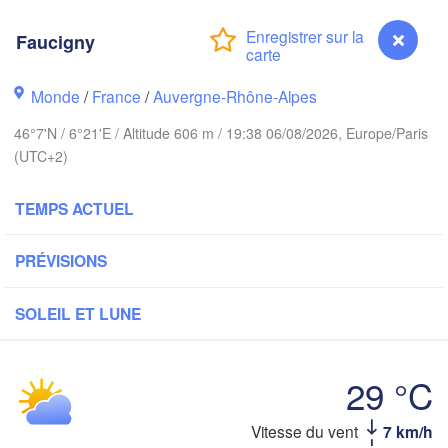
PAYS-BAS
Faucigny
ALLEMAGN
Kassel
Bruxelles 

Monde
/
France
/
Auvergne-Rhône-Alpes
Köln
- Brussel
BELGIQUE
46°7'N / 6°21'E / Altitude 606 m / 19:38 06/08/2026, Europe/Paris
(UTC+2)
Frankfurt am Main
TEMPS ACTUEL
Nürnb
n
Reims
Paris
Stuttgart
PRÉVISIONS
M
SOLEIL ET LUNE
Orléans
Zürich
Dijon
29 °C
SUISSE
FRANCE
Vitesse du vent
7 km/h
Faucigny