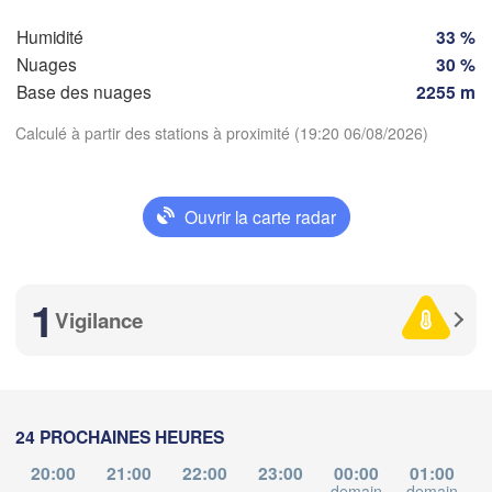
ges
Clermont-Ferrand
Lyon
Milano
Vero
Humidité
33 %
Torino
Nuages
30 %
Base des nuages
2255 m
Bol
Genova
Calculé à partir des stations à proximité (19:20 06/08/2026)
Nice
louse
Montpellier
Marseille
Télécharger l'application
Ouvrir la carte radar
Perpignan
Températures
1
Barcelona
Vigilance
2 m au-dessus du sol
Sassari
lu
ma
me
je
ve
sa
di
03 aoû
04 aoû
05 aoû
06 aoû
07 aoû
08 aoû
09 aoû
Palma
24 PROCHAINES HEURES
15
16
17
18
19
20
21
Casteddu/Cagliari
:00
:00
:00
:00
:00
:00
:00
20:00
21:00
22:00
23:00
00:00
01:00
demain
demain
d