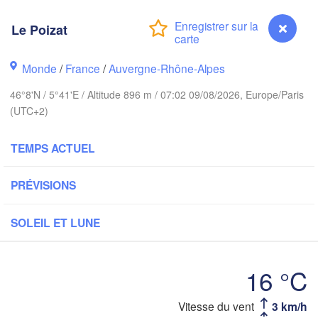
PAYS-BAS
Le Poizat
ALLEM
Kassel
Bruxelles 

Monde
/
France
/
Auvergne-Rhône-Alpes
Köln
- Brussel
BELGIQUE
46°8'N / 5°41'E / Altitude 896 m / 07:02 09/08/2026, Europe/Paris
(UTC+2)
Frankfurt am Main
TEMPS ACTUEL
N
Rouen
Reims
Paris
Stuttgart
PRÉVISIONS
SOLEIL ET LUNE
Orléans
Zürich
Dijon
16 °C
SUISSE
FRANCE
Le Poizat
Vitesse du vent
3 km/h