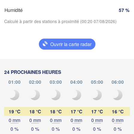
ges
Clermont-Ferrand
Lyon
Milano
Humidité
57 %
Veron
Torino
Calculé à partir des stations à proximité (00:20 07/08/2026)
Bol
Genova
Nice
Ouvrir la carte radar
ouse
Montpellier
Marseille
Télécharger l'application
Perpignan
Températures
24 PROCHAINES HEURES
01:00
02:00
03:00
04:00
05:00
06:00
Barcelona
2 m au-dessus du sol
Sassari
lu
ma
me
je
ve
sa
di
03 aoû
04 aoû
05 aoû
06 aoû
07 aoû
08 aoû
09 aoû
19 °C
18 °C
18 °C
17 °C
17 °C
16 °C
Palma
0 mm
0 mm
0 mm
0 mm
0 mm
0 mm
20
21
22
23
00
01
02
Casteddu/Cagliari
:00
:00
:00
:00
:00
:00
:00
0 %
0 %
0 %
0 %
0 %
0 %