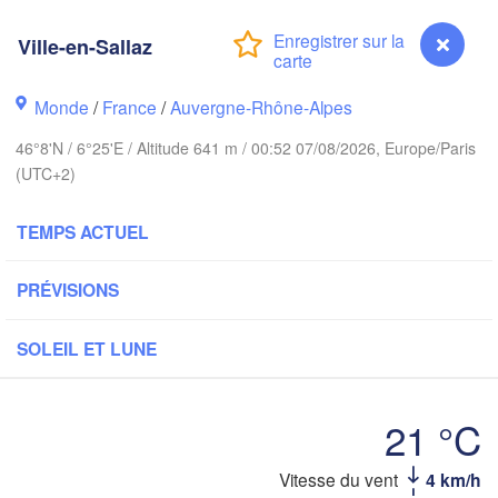
PAYS-BAS
Ville-en-Sallaz
ALLEMAGNE
Kassel
Bruxelles 

Monde
/
France
/
Auvergne-Rhône-Alpes
Köln
- Brussel
BELGIQUE
46°8'N / 6°25'E / Altitude 641 m / 00:52 07/08/2026, Europe/Paris
(UTC+2)
Frankfurt am Main
TEMPS ACTUEL
Nürnb
n
Reims
Paris
Stuttgart
PRÉVISIONS
Mü
SOLEIL ET LUNE
rléans
Zürich
Dijon
21 °C
SUISSE
FRANCE
Vitesse du vent
4 km/h
Ville-en-Sallaz