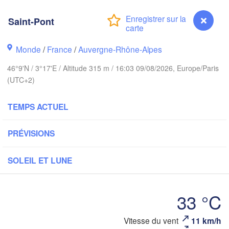
Amsterdam
PAYS-BAS
Saint-Pont
London
Bruxelles 

Monde
/
France
/
Auvergne-Rhône-Alpes
Köln
- Brussel
46°9'N / 3°17'E / Altitude 315 m / 16:03 09/08/2026, Europe/Paris
BELGIQUE
(UTC+2)
Frank
TEMPS ACTUEL
Rouen
Reims
Paris
PRÉVISIONS
SOLEIL ET LUNE
Orléans
Dijon
ntes
33 °C
A
SUI
FRANCE
Vitesse du vent
11 km/h
Saint-Pont
Genève