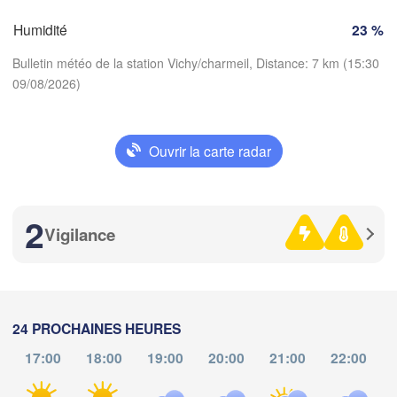
Limoges
Clermont-Ferrand
Lyon
Humidité
23 %
Torino
Bulletin météo de la station Vichy/charmeil, Distance: 7 km (15:30
Bordeaux
D
09/08/2026)
Nice
Toulouse
Montpellier
Ouvrir la carte radar
Marseille
Télécharger l'application
Perpignan
Températures
2
Vigilance
Zaragoza
Lleida
Barcelona
2 m au-dessus du sol
S
je
ve
sa
di
lu
ma
me
06 aoû
07 aoû
08 aoû
09 aoû
10 aoû
11 aoû
12 aoû
24 PROCHAINES HEURES
Palma
València
17:00
18:00
19:00
20:00
21:00
22:00
11
12
13
14
15
16
17
Ca
:00
:00
:00
:00
:00
:00
:00
ete