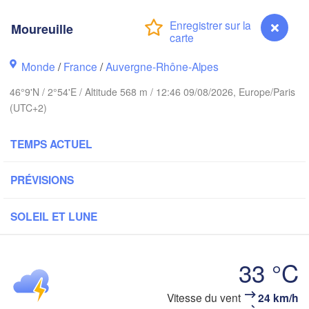
Amsterdam
PAYS-BAS
Moureuille
London
Bruxelles 

Monde
/
France
/
Auvergne-Rhône-Alpes
Köln
- Brussel
46°9'N / 2°54'E / Altitude 568 m / 12:46 09/08/2026, Europe/Paris
BELGIQUE
(UTC+2)
Fr
TEMPS ACTUEL
Rouen
Reims
Paris
PRÉVISIONS
SOLEIL ET LUNE
Orléans
Dijon
Nantes
33 °C
S
FRANCE
A
Moureuille
Vitesse du vent
24 km/h
Genève