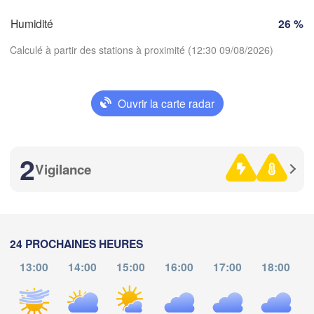
Limoges
Clermont-Ferrand
Lyon
Humidité
26 %
Tori
Calculé à partir des stations à proximité (12:30 09/08/2026)
Bordeaux
Nice
Ouvrir la carte radar
Toulouse
Montpellier
Marseille
Télécharger l'application
Perpignan
2
Températures
Vigilance
Zaragoza
Lleida
Barcelona
2 m au-dessus du sol
je
ve
sa
di
lu
ma
me
24 PROCHAINES HEURES
06 aoû
07 aoû
08 aoû
09 aoû
10 aoû
11 aoû
12 aoû
13:00
14:00
15:00
16:00
17:00
18:00
Palma
València
08
09
10
11
12
13
14
:00
:00
:00
:00
:00
:00
:00
bacete