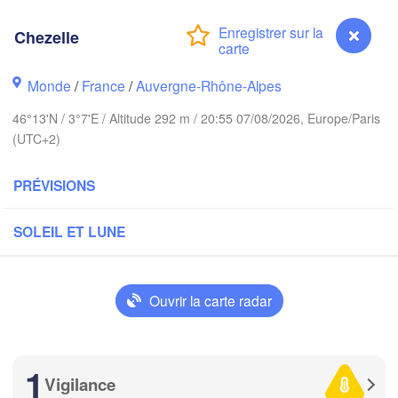
Amsterdam
PAYS-BAS
Chezelle
London
Monde
/
France
/
Auvergne-Rhône-Alpes
Bruxelles 

Köln
- Brussel
46°13'N / 3°7'E / Altitude 292 m / 20:55 07/08/2026, Europe/Paris
BELGIQUE
(UTC+2)
Fran
PRÉVISIONS
Rouen
Reims
Paris
SOLEIL ET LUNE
Orléans
Ouvrir la carte radar
Dijon
antes
SU
1
FRANCE
Vigilance
Chezelle
Genève