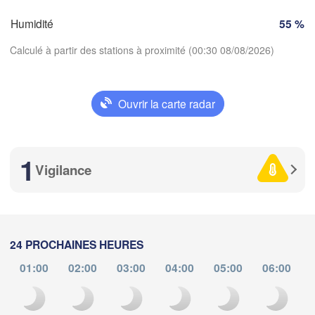
Limoges
Clermont-Ferrand
Lyon
Humidité
55 %
M
Torino
Calculé à partir des stations à proximité (00:30 08/08/2026)
rdeaux
Gen
Ouvrir la carte radar
Nice
Toulouse
Montpellier
Télécharger l'application
Marseille
Perpignan
1
Températures
Vigilance
goza
Lleida
2 m au-dessus du sol
Barcelona
Sassar
ma
me
je
ve
sa
di
lu
24 PROCHAINES HEURES
04 aoû
05 aoû
06 aoû
07 aoû
08 aoû
09 aoû
10 aoû
01:00
02:00
03:00
04:00
05:00
06:00
Palma
alència
20
21
22
23
00
01
02
:00
:00
:00
:00
:00
:00
:00
Casteddu