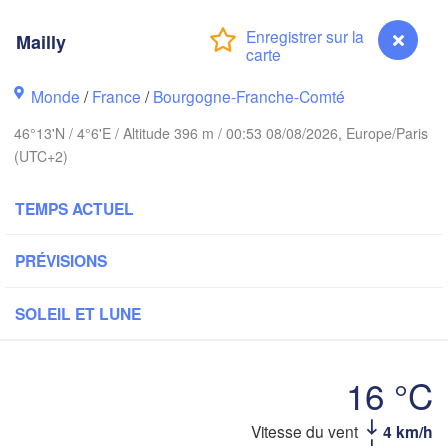
Amsterdam
PAYS-BAS
Mailly
London
Monde
/
France
/
Bourgogne-Franche-Comté
Bruxelles 

Köln
- Brussel
46°13'N / 4°6'E / Altitude 396 m / 00:53 08/08/2026, Europe/Paris
BELGIQUE
(UTC+2)
Frankfurt 
TEMPS ACTUEL
Rouen
Reims
Paris
PRÉVISIONS
Stu
SOLEIL ET LUNE
Orléans
Zürich
Dijon
16 °C
SUISSE
FRANCE
Vitesse du vent
4 km/h
Mailly
Genève