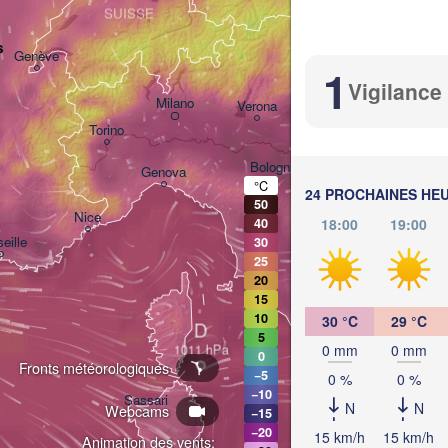
SUISSE
s
Genève
Ljubljana
1
Vigilance
Milano
Verona
Venezia
Torino
CROAT
Bologna
Genova
°C
24 PROCHAINES HE
50
Nice
18:00
19:00
40
eille
30
Perugia
25
ITALIE
20
Pescara
15
10
30 °C
29 °C
D
Roma
5
0 mm
0 mm
0
Fronts météorologiques
−5
0 %
0 %
Napoli
−10
Sassari
N
N
Webcams
−15
−20
15 km/h
15 km/h
Animation des vents: