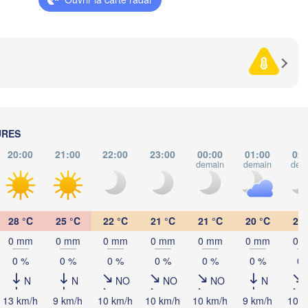
HONGRIE
Cluj-Napoca
Szeged
Pécs
Zagreb
Sibiu
ROU
Београд

IE
(Beograd)
Banja Luka
BOSNIE-

Craiova
HERZÉGOVINE
URES
SERBIE
Sarajevo
Плевен
20:00
21:00
22:00
23:00
00:00
01:00
02:
Ниш

Split
(Pleven
demain
demain
dem
(Niš)
София

(Sofia)
BUL
Podgorica
Пловди
Скопје

(Plovd
28 °C
25 °C
22 °C
21 °C
21 °C
20 °C
20 
(Skopje)
MACÉDOINE 

0 mm
0 mm
0 mm
0 mm
0 mm
0 mm
0 
DU NORD
Foggia
Tiranë
0 %
0 %
0 %
0 %
0 %
0 %
0 
ALBANIE
Θεσσαλονίκη

(Thessaloniki)
N
N
NO
NO
NO
N
13 km/h
9 km/h
10 km/h
10 km/h
10 km/h
9 km/h
10 k