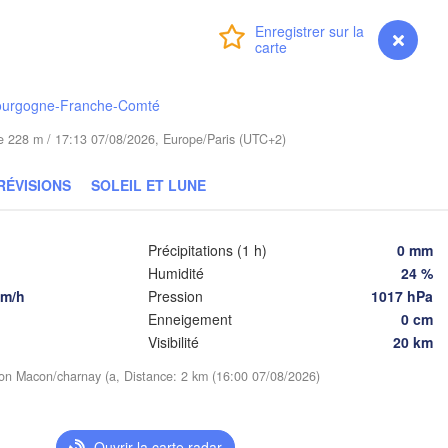
Bydgoszcz
Connexion
Premium
myVentusky
Prévisions
Poznań
Брэст

Warszawa
(Brest)
lona Góra
ourgogne-Franche-Comté
Łódź
POLOGNE
ude 228 m / 17:13 07/08/2026, Europe/Paris (UTC+2)
Lublin
Wrocław
RÉVISIONS
SOLEIL ET LUNE
Львів

Kraków
Rzeszów
Précipitations (1 h)
0 mm
(Lviv)
HÉQUIE
Humidité
24 %
km/h
Pression
1017 hPa
Brno
Івано-Франк
Enneigement
0 cm
(Ivano-Fra
Košice
Visibilité
20 km
SLOVAQUIE
Wien
tion Macon/charnay (a, Distance: 2 km (16:00 07/08/2026)
Debrecen
Budapest
Graz
Ouvrir la carte radar