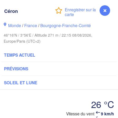
Amsterdam
PAYS-BAS
Céron
London
Monde
/
France
/
Bourgogne-Franche-Comté
Bruxelles 

Köln
- Brussel
46°16'N / 3°56'E / Altitude 271 m / 22:15 08/08/2026,
BELGIQUE
Europe/Paris (UTC+2)
Frankfurt
TEMPS ACTUEL
Rouen
Reims
Paris
PRÉVISIONS
St
SOLEIL ET LUNE
Orléans
Züric
Dijon
26 °C
SUISSE
FRANCE
Vitesse du vent
9 km/h
Céron
Genève