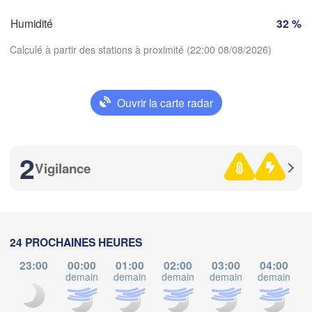
Limoges
Clermont-Ferrand
Lyon
Humidité
32 %
Torino
Calculé à partir des stations à proximité (22:00 08/08/2026)
ordeaux
Ge
D
Ouvrir la carte radar
Nice
Toulouse
Montpellier
Télécharger l'application
Marseille
Perpignan
2
Températures
Vigilance
agoza
Lleida
2 m au-dessus du sol
Barcelona
me
je
ve
sa
di
lu
ma
Sassa
24 PROCHAINES HEURES
05 aoû
06 aoû
07 aoû
08 aoû
09 aoû
10 aoû
11 aoû
23:00
00:00
01:00
02:00
03:00
04:00
demain
demain
demain
demain
demain
d
Palma
17
18
19
20
21
22
23
València
:00
:00
:00
:00
:00
:00
:00
Casted