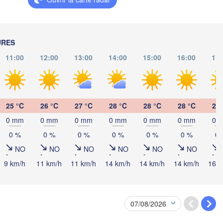
HONGRIE
Cluj-Napoca
Szeged
Pécs
a
Zagreb
Sibiu
URES
RO
11:00
12:00
13:00
14:00
15:00
16:00
17:
Београд

TIE
(Beograd)
Banja Luka
BOSNIE-

Craiova
HERZÉGOVINE
SERBIE
Sarajevo
25 °C
26 °C
27 °C
28 °C
28 °C
28 °C
28 
Плеве
Ниш

Split
(Plev
0 mm
0 mm
0 mm
0 mm
0 mm
0 mm
0 
(Niš)
София

0 %
0 %
0 %
0 %
0 %
0 %
0 
(Sofia)
B
Podgorica
NO
NO
NO
NO
NO
NO
Плов
Скопје

(Plo
(Skopje)
9 km/h
11 km/h
11 km/h
14 km/h
14 km/h
14 km/h
16 k
MACÉDOINE 

DU NORD
Foggia
Tiranë
ALBANIE
Θεσσαλονίκη

(Thessaloniki)