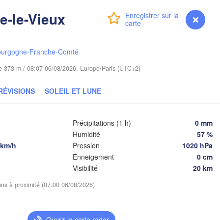
Bydgoszcz
re-le-Vieux
Connexion
Premium
myVentusky
Prévisions
Poznań
Брэст

Warszawa
(Brest)
ourgogne-Franche-Comté
elona Góra
Łódź
POLOGNE
ude 373 m / 08:07 06/08/2026, Europe/Paris (UTC+2)
Lublin
Wrocław
RÉVISIONS
SOLEIL ET LUNE
Львів

Kraków
Rzeszów
Précipitations (1 h)
0 mm
(Lviv)
CHÉQUIE
Humidité
57 %
 km/h
Pression
1020 hPa
Brno
Івано-Фра
Enneigement
0 cm
(Ivano-Fr
Košice
Visibilité
20 km
SLOVAQUIE
Wien
ions à proximité (07:00 06/08/2026)
Debrecen
Budapest
Graz
Ouvrir la carte radar