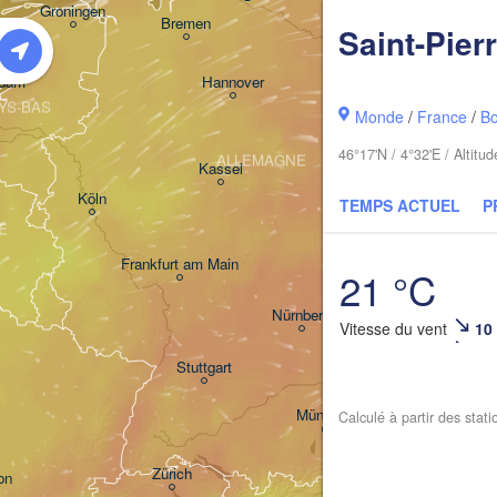
Groningen
Bremen
Saint-Pier
Berlin
rdam
Hannover
YS-BAS
Monde
/
France
/
B
Zi
46°17'N / 4°32'E / Altit
ALLEMAGNE
Leipzig
Kassel
Dresden
Köln
TEMPS ACTUEL
P
E
Frankfurt am Main
Praha
21 °C
T
Nürnberg
Vitesse du vent
10
Stuttgart
Linz
München
Calculé à partir des stat
Salzburg
Zürich
AUTRICHE
on