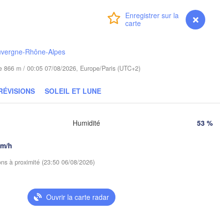
Баранав
Bydgoszcz
(Barana
Connexion
Premium
myVentusky
Prévisions
Poznań
Пінс
Брэст

Warszawa
(Pin
(Brest)
uvergne-Rhône-Alpes
Łódź
POLOGNE
ude 866 m / 00:05 07/08/2026, Europe/Paris (UTC+2)
Lublin
Wrocław
RÉVISIONS
SOLEIL ET LUNE
Рів
(Ri
Львів

Kraków
Rzeszów
Humidité
53 %
(Lviv)
Х
(
km/h
Brno
Івано-Франківськ

(Ivano-Frankivsk)
ions à proximité (23:50 06/08/2026)
Košice
Чернівц
SLOVAQUIE
(Cherniv
ien
D
Ouvrir la carte radar
Debrecen