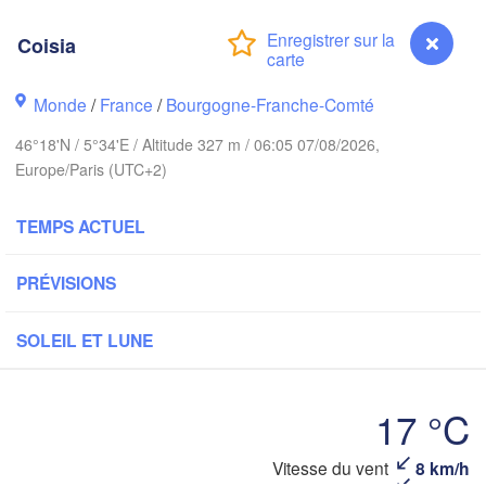
Amsterdam
Hannover
PAYS-BAS
Coisia
ALLEM
Kassel
Monde
/
France
/
Bourgogne-Franche-Comté
Bruxelles 

Köln
- Brussel
46°18'N / 5°34'E / Altitude 327 m / 06:05 07/08/2026,
BELGIQUE
Europe/Paris (UTC+2)
Frankfurt am Main
TEMPS ACTUEL
Rouen
Reims
PRÉVISIONS
Paris
Stuttgart
SOLEIL ET LUNE
Orléans
Zürich
Dijon
17 °C
SUISSE
FRANCE
Vitesse du vent
8 km/h
Coisia