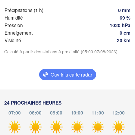
Limoges
Clermont-Ferrand
Lyon
Précipitations (1 h)
0 mm
Milano
Humidité
69 %
Torino
Pression
1020 hPa
Enneigement
0 cm
Genova
Visibilité
20 km
D
Nice
Toulouse
Montpellier
Télécharger l'application
Calculé à partir des stations à proximité (05:00 07/08/2026)
Marseille
Perpignan
Températures
Ouvrir la carte radar
ida
2 m au-dessus du sol
Barcelona
ma
me
je
ve
sa
di
lu
Sassari
24 PROCHAINES HEURES
04 aoû
05 aoû
06 aoû
07 aoû
08 aoû
09 aoû
10 aoû
07:00
08:00
09:00
10:00
11:00
12:00
Palma
01
02
03
04
05
06
07
:00
:00
:00
:00
:00
:00
:00
Casteddu/Cagliari