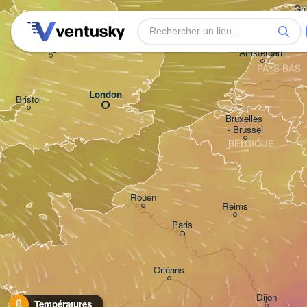
Gr
Norwich
Birmingham
Amsterdam
PAYS-BAS
London
Bristol
Bruxelles 

- Brussel
BELGIQUE
Rouen
Reims
Paris
Orléans
Dijon
Nantes
Températures