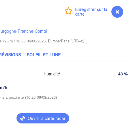
Баран
Bydgoszcz
(Bara
Connexion
Premium
myVentusky
Prévisions
Poznań
Пі
Брэст

Warszawa
(P
(Brest)
ourgogne-Franche-Comté
a
Łódź
POLOGNE
ude 795 m / 10:38 06/08/2026, Europe/Paris (UTC+2)
Lublin
Wrocław
RÉVISIONS
SOLEIL ET LUNE
Р
(
Львів

Kraków
Rzeszów
Humidité
48 %
(Lviv)
km/h
Brno
Івано-Франківськ

(Ivano-Frankivsk)
ions à proximité (10:20 06/08/2026)
Košice
Черні
SLOVAQUIE
(Chern
Wien
Ouvrir la carte radar
A
Debrecen
Budapest