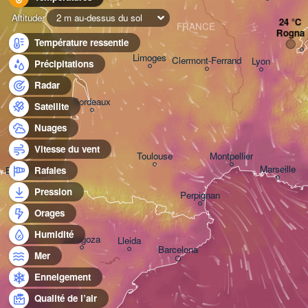
Altitude:
2 m au-dessus du sol
FRANCE
Rogna
Température ressentie
Limoges
Clermont-Ferrand
Lyon
Précipitations
Radar
Bordeaux
Satellite
Nuages
Vitesse du vent
Toulouse
Montpellier
Marseille
Bilbao
Rafales
Pression
Perpignan
Orages
Humidité
Zaragoza
Lleida
Barcelona
Mer
Enneigement
Qualité de l’air