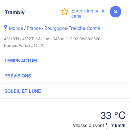
Amsterdam
Ha
PAYS-BAS
Trambly
ondon
Ka
Monde
/
France
/
Bourgogne-Franche-Comté
Bruxelles 

Köln
- Brussel
46°19'N / 4°32'E / Altitude 348 m / 19:03 08/08/2026,
BELGIQUE
Europe/Paris (UTC+2)
Frankfurt am 
TEMPS ACTUEL
Rouen
Reims
PRÉVISIONS
Paris
Stuttg
SOLEIL ET LUNE
Orléans
Zürich
Dijon
33 °C
SUISSE
FRANCE
Vitesse du vent
7 km/h
Trambly
Genève