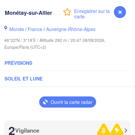
gham
Amsterdam
PAYS-BAS
Monétay-sur-Allier
London
Monde
/
France
/
Auvergne-Rhône-Alpes
Bruxelles 

Köln
- Brussel
46°22'N / 3°18'E / Altitude 292 m / 20:47 08/08/2026,
BELGIQUE
Europe/Paris (UTC+2)
Frank
PRÉVISIONS
Rouen
Reims
SOLEIL ET LUNE
Paris
Orléans
Ouvrir la carte radar
Dijon
ntes
SUI
2
FRANCE
Vigilance
Monétay-sur-Allier
Genève