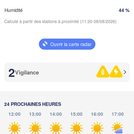
Limoges
Clermont-Ferrand
Lyon
Humidité
44 %
Milano
Calculé à partir des stations à proximité (11:20 08/08/2026)
Torino
Genova
Ouvrir la carte radar
Nice
Toulouse
Montpellier
Télécharger l'application
Marseille
2
Températures
Perpignan
Vigilance
2 m au-dessus du sol
ida
Barcelona
me
je
ve
sa
di
lu
ma
Sassari
24 PROCHAINES HEURES
05 aoû
06 aoû
07 aoû
08 aoû
09 aoû
10 aoû
11 aoû
12:00
13:00
14:00
15:00
16:00
17:00
07
08
09
10
11
12
13
Palma
:00
:00
:00
:00
:00
:00
:00
Casteddu/Cagliari