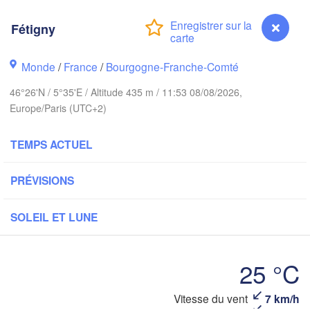
Amsterdam
Hannover
Fétigny
PAYS-BAS
ALLEM
Monde
/
France
/
Bourgogne-Franche-Comté
Kassel
Bruxelles 

Köln
- Brussel
46°26'N / 5°35'E / Altitude 435 m / 11:53 08/08/2026,
BELGIQUE
Europe/Paris (UTC+2)
Frankfurt am Main
TEMPS ACTUEL
Rouen
Reims
PRÉVISIONS
Paris
Stuttgart
SOLEIL ET LUNE
Orléans
Zürich
Dijon
25 °C
SUISSE
FRANCE
Vitesse du vent
7 km/h
Fétigny