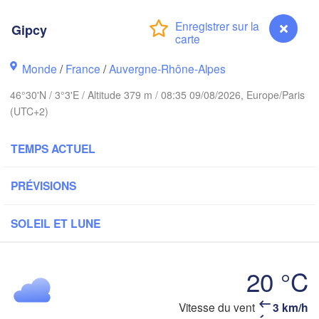
Norwich
ngham
Amsterdam
Gipcy
PAYS-BAS
London
Monde
/
France
/
Auvergne-Rhône-Alpes
Bruxelles 

Köln
46°30'N / 3°3'E / Altitude 379 m / 08:35 09/08/2026, Europe/Paris
- Brussel
BELGIQUE
(UTC+2)
Fra
TEMPS ACTUEL
Rouen
Reims
PRÉVISIONS
Paris
SOLEIL ET LUNE
Orléans
Dijon
20 °C
antes
S
Vitesse du vent
3 km/h
Gipcy
A