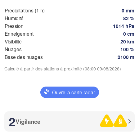
Genève
Limoges
Précipitations (1 h)
0 mm
Clermont-Ferrand
Lyon
Humidité
82 %
Torin
Pression
1014 hPa
Bordeaux
Enneigement
0 cm
Visibilité
20 km
Nuages
100 %
Nice
Télécharger l'application
Toulouse
Montpellier
Base des nuages
2100 m
Marseille
Calculé à partir des stations à proximité (08:00 09/08/2026)
Températures
Perpignan
2 m au-dessus du sol
Zaragoza
Lleida
Ouvrir la carte radar
Barcelona
je
ve
sa
di
lu
ma
me
06 aoû
07 aoû
08 aoû
09 aoû
10 aoû
11 aoû
12 aoû
2
Vigilance
04
05
06
07
08
09
10
Palma
:00
:00
:00
:00
:00
:00
:00
València
C