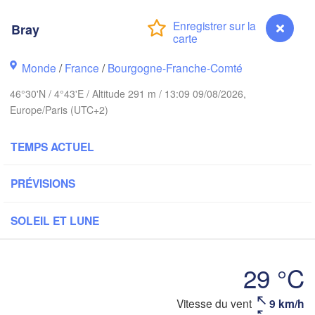
Norwich
Amsterdam
Han
Bray
PAYS-BAS
ndon
A
Monde
/
France
/
Bourgogne-Franche-Comté
Kas
Bruxelles 

Köln
46°30'N / 4°43'E / Altitude 291 m / 13:09 09/08/2026,
- Brussel
BELGIQUE
Europe/Paris (UTC+2)
Frankfurt am M
TEMPS ACTUEL
Rouen
Reims
PRÉVISIONS
Paris
Stuttgar
SOLEIL ET LUNE
Orléans
Zürich
Dijon
29 °C
SUISSE
Vitesse du vent
9 km/h
Bray
FRANCE
A