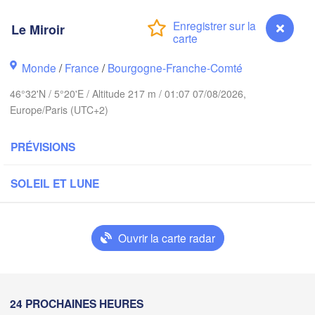
Norwich
Amsterdam
Hannove
Le Miroir
PAYS-BAS
Monde
/
France
/
Bourgogne-Franche-Comté
ALLE
Kassel
Bruxelles 

Köln
46°32'N / 5°20'E / Altitude 217 m / 01:07 07/08/2026,
- Brussel
Europe/Paris (UTC+2)
BELGIQUE
Frankfurt am Main
PRÉVISIONS
Rouen
Reims
SOLEIL ET LUNE
Paris
Stuttgart
Ouvrir la carte radar
Orléans
Zürich
Dijon
SUISSE
Le Miroir
24 PROCHAINES HEURES
FRANCE