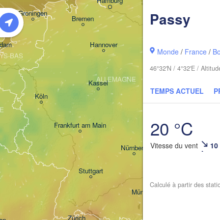
Hamburg
Szczec
Groningen
Passy
Bremen
Berlin
rdam
Hannover
Monde
/
France
/
B
YS-BAS
Z
46°32'N / 4°32'E / Altit
ALLEMAGNE
Leipzig
Kassel
TEMPS ACTUEL
P
Dresden
Köln
E
20 °C
Frankfurt am Main
Praha
T
Vitesse du vent
10
Nürnberg
Stuttgart
Calculé à partir des stat
Linz
München
Salzburg
Zürich
AUTRICHE
on