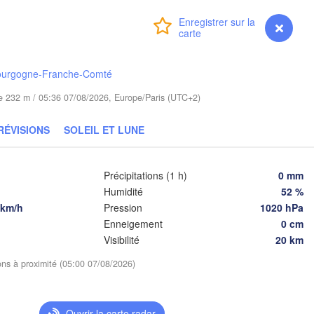
in
Bydgoszcz
Connexion
Premium
myVentusky
Prévisions
Poznań
Брэст

Warszawa
ourgogne-Franche-Comté
(Brest)
ielona Góra
Łódź
POLOGNE
ude 232 m / 05:36 07/08/2026, Europe/Paris (UTC+2)
Lublin
Wrocław
RÉVISIONS
SOLEIL ET LUNE
Précipitations (1 h)
0 mm
Львів

Kraków
Rzeszów
Humidité
52 %
(Lviv)
CHÉQUIE
 km/h
Pression
1020 hPa
Enneigement
0 cm
Brno
Івано-Фра
(Ivano-Fr
Visibilité
20 km
Košice
SLOVAQUIE
ions à proximité (05:00 07/08/2026)
Wien
Debrecen
Budapest
Ouvrir la carte radar