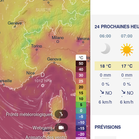
SUISSE
Genève
Ljublja
24 PROCHAINES HE
n
06:00
07:00
Milano
Verona
Venezia
Torino
CROA
Bologna
°C
Genova
50
18 °C
17 °C
40
Nice
D
0 mm
0 mm
30
rseille
25
0 %
0 %
Perugia
20
ITALIE
NO
NO
15
Pescara
10
6 km/h
6 km/h
5
Roma
0
Fronts météorologiques
−5
−10
PRÉVISIONS
Webcams
Napoli
−15
Sassari
−20
Animation des vents: