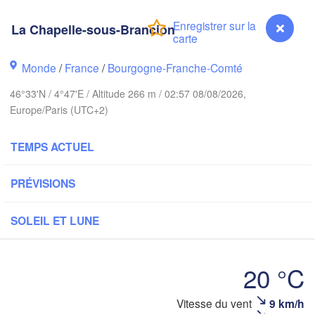
Norwich
Amsterdam
Han
La Chapelle-sous-Brancion
PAYS-BAS
don
Monde
/
France
/
Bourgogne-Franche-Comté
Kass
Bruxelles 

Köln
46°33'N / 4°47'E / Altitude 266 m / 02:57 08/08/2026,
- Brussel
Europe/Paris (UTC+2)
BELGIQUE
Frankfurt am Ma
TEMPS ACTUEL
Rouen
Reims
PRÉVISIONS
Paris
Stuttgar
SOLEIL ET LUNE
Orléans
Zürich
20 °C
Dijon
SUISSE
La Chapelle-sous-Brancion
Vitesse du vent
9 km/h
FRANCE