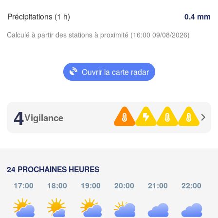
Genève
Précipitations (1 h)
0.4 mm
Limoges
Clermont-Ferrand
Lyon
Calculé à partir des stations à proximité (16:00 09/08/2026)
Tor
D
Bordeaux
Ouvrir la carte radar
Nice
Télécharger l'application
Toulouse
Montpellier
Marseille
4
Températures
Perpignan
Vigilance
2 m au-dessus du sol
Zaragoza
Lleida
Barcelona
je
ve
sa
di
lu
ma
me
24 PROCHAINES HEURES
06 aoû
07 aoû
08 aoû
09 aoû
10 aoû
11 aoû
12 aoû
17:00
18:00
19:00
20:00
21:00
22:00
12
13
14
15
16
17
18
:00
:00
:00
:00
:00
:00
:00
Palma
València