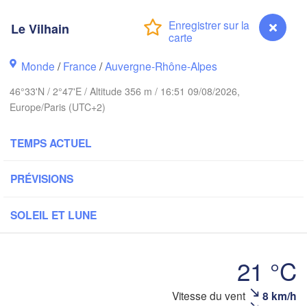
Norwich
mingham
Amsterdam
Le Vilhain
PAYS-BAS
London
Monde
/
France
/
Auvergne-Rhône-Alpes
Bruxelles 

Köln
46°33'N / 2°47'E / Altitude 356 m / 16:51 09/08/2026,
- Brussel
Europe/Paris (UTC+2)
BELGIQUE
Fr
TEMPS ACTUEL
Rouen
Reims
PRÉVISIONS
Paris
SOLEIL ET LUNE
Orléans
21 °C
Dijon
Nantes
Vitesse du vent
8 km/h
Le Vilhain