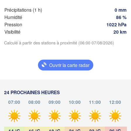
Genève
Précipitations (1 h)
0 mm
Limoges
Clermont-Ferrand
Lyon
Humidité
86 %
Pression
1022 hPa
Torino
Bordeaux
Visibilité
20 km
Calculé à partir des stations à proximité (06:00 07/08/2026)
Télécharger l'application
Nice
Toulouse
Montpellier
Marseille
Ouvrir la carte radar
Températures
Perpignan
2 m au-dessus du sol
Zaragoza
Lleida
24 PROCHAINES HEURES
Barcelona
ma
me
je
ve
sa
di
lu
07:00
08:00
09:00
10:00
11:00
12:00
Sa
04 aoû
05 aoû
06 aoû
07 aoû
08 aoû
09 aoû
10 aoû
02
03
04
05
06
07
08
:00
:00
:00
:00
:00
:00
:00
Palma
València
Cas
14 °C
16 °C
18 °C
21 °C
23 °C
26 °C