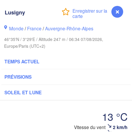
Norwich
ham
Amsterdam
Lusigny
PAYS-BAS
London
Monde
/
France
/
Auvergne-Rhône-Alpes
Bruxelles 

Köln
46°35'N / 3°29'E / Altitude 247 m / 06:34 07/08/2026,
- Brussel
Europe/Paris (UTC+2)
BELGIQUE
Frankf
TEMPS ACTUEL
Rouen
Reims
PRÉVISIONS
Paris
SOLEIL ET LUNE
Orléans
13 °C
Zü
Dijon
tes
SUIS
Vitesse du vent
2 km/h
Lusigny