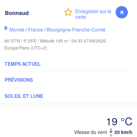
Norwich
Amsterdam
Hannove
Bonnaud
PAYS-BAS
Monde
/
France
/
Bourgogne-Franche-Comté
ALLE
Kassel
Bruxelles 

46°37'N / 5°25'E / Altitude 195 m / 04:33 07/08/2026,
Köln
- Brussel
Europe/Paris (UTC+2)
BELGIQUE
Frankfurt am Main
TEMPS ACTUEL
Rouen
Reims
PRÉVISIONS
Paris
Stuttgart
SOLEIL ET LUNE
Orléans
19 °C
Zürich
Dijon
SUISSE
Vitesse du vent
20 km/h
Bonnaud
FRANCE