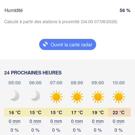
Genève
Humidité
56 %
Limoges
Clermont-Ferrand
Lyon
Milano
Calculé à partir des stations à proximité (04:00 07/08/2026)
Torino
Genova
Ouvrir la carte radar
Télécharger l'application
Nice
Toulouse
Montpellier
Marseille
Températures
Perpignan
24 PROCHAINES HEURES
05:00
06:00
07:00
08:00
09:00
10:00
2 m au-dessus du sol
eida
Barcelona
ma
me
je
ve
sa
di
lu
Sassari
04 aoû
05 aoû
06 aoû
07 aoû
08 aoû
09 aoû
10 aoû
16 °C
15 °C
15 °C
17 °C
19 °C
22 °C
0 mm
0 mm
0 mm
0 mm
0 mm
0 mm
00
01
02
03
04
05
06
:00
:00
:00
:00
:00
:00
:00
Palma
0 %
0 %
0 %
0 %
0 %
0 %
Casteddu/Cagliar