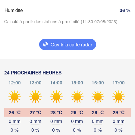
Genève
Humidité
36 %
Limoges
Clermont-Ferrand
Lyon
Calculé à partir des stations à proximité (11:30 07/08/2026)
Torin
Bordeaux
Ouvrir la carte radar
Télécharger l'application
Nice
Toulouse
Montpellier
Marseille
Températures
24 PROCHAINES HEURES
Perpignan
12:00
13:00
14:00
15:00
16:00
17:00
2 m au-dessus du sol
Zaragoza
Lleida
Barcelona
ma
me
je
ve
sa
di
lu
04 aoû
05 aoû
06 aoû
07 aoû
08 aoû
09 aoû
10 aoû
26 °C
27 °C
28 °C
29 °C
29 °C
29 °C
0 mm
0 mm
0 mm
0 mm
0 mm
0 mm
07
08
09
10
11
12
13
:00
:00
:00
:00
:00
:00
:00
0 %
0 %
0 %
0 %
0 %
0 %
Palma
València