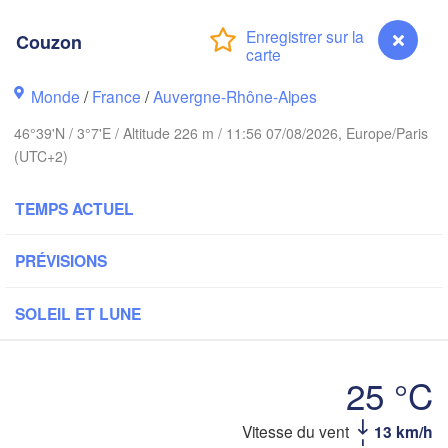
Norwich
ngham
Amsterdam
Couzon
PAYS-BAS
London
Monde
/
France
/
Auvergne-Rhône-Alpes
Bruxelles 

46°39'N / 3°7'E / Altitude 226 m / 11:56 07/08/2026, Europe/Paris
Köln
- Brussel
(UTC+2)
BELGIQUE
Fran
TEMPS ACTUEL
Rouen
Reims
PRÉVISIONS
Paris
SOLEIL ET LUNE
Orléans
25 °C
Dijon
antes
SU
Vitesse du vent
13 km/h
Couzon