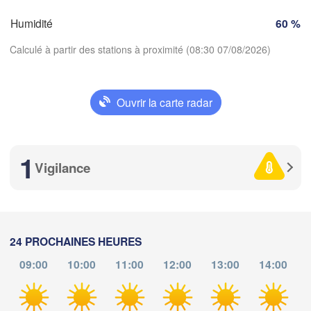
Genève
Humidité
60 %
Limoges
Clermont-Ferrand
Lyon
Calculé à partir des stations à proximité (08:30 07/08/2026)
Torino
ordeaux
Ge
Ouvrir la carte radar
Télécharger l'application
D
Nice
Toulouse
Montpellier
Marseille
1
Températures
Vigilance
Perpignan
2 m au-dessus du sol
agoza
Lleida
Barcelona
ma
me
je
ve
sa
di
lu
24 PROCHAINES HEURES
04 aoû
05 aoû
06 aoû
07 aoû
08 aoû
09 aoû
10 aoû
Sassa
09:00
10:00
11:00
12:00
13:00
14:00
04
05
06
07
08
09
10
:00
:00
:00
:00
:00
:00
:00
Palma
València