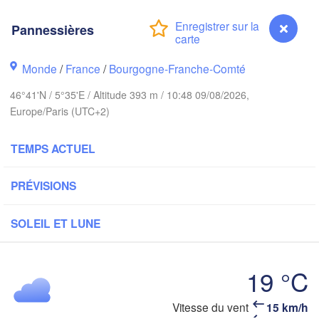
Norwich
Amsterdam
Hannover
Pannessières
PAYS-BAS
Monde
/
France
/
Bourgogne-Franche-Comté
ALLEM
Kassel
Bruxelles 

46°41'N / 5°35'E / Altitude 393 m / 10:48 09/08/2026,
Köln
- Brussel
Europe/Paris (UTC+2)
BELGIQUE
Frankfurt am Main
TEMPS ACTUEL
Rouen
Reims
PRÉVISIONS
Paris
Stuttgart
SOLEIL ET LUNE
Orléans
19 °C
Zürich
Dijon
SUISSE
Pannessières
Vitesse du vent
15 km/h
FRANCE