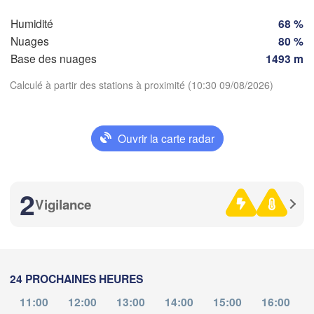
Genève
Humidité
68 %
Limoges
Clermont-Ferrand
Lyon
Nuages
80 %
Milano
Base des nuages
1493 m
A
Torino
Calculé à partir des stations à proximité (10:30 09/08/2026)
Genova
Télécharger l'application
Nice
Toulouse
Montpellier
Ouvrir la carte radar
Marseille
Températures
Perpignan
2
Vigilance
2 m au-dessus du sol
ida
Barcelona
je
ve
sa
di
lu
ma
me
06 aoû
07 aoû
08 aoû
09 aoû
10 aoû
Sassari
11 aoû
12 aoû
24 PROCHAINES HEURES
06
07
08
09
10
11
12
:00
:00
:00
:00
:00
:00
:00
11:00
12:00
13:00
14:00
15:00
16:00
Palma