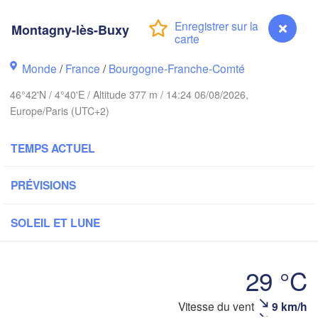
Norwich
Amsterdam
Han
Montagny-lès-Buxy
PAYS-BAS
Monde
/
France
/
Bourgogne-Franche-Comté
ndon
A
Kas
Bruxelles 

46°42'N / 4°40'E / Altitude 377 m / 14:24 06/08/2026,
Köln
- Brussel
Europe/Paris (UTC+2)
BELGIQUE
Frankfurt am M
TEMPS ACTUEL
Rouen
PRÉVISIONS
Reims
Paris
Stuttga
SOLEIL ET LUNE
Orléans
29 °C
Zürich
Dijon
SUISSE
Vitesse du vent
9 km/h
Montagny-lès-Buxy
FRANCE