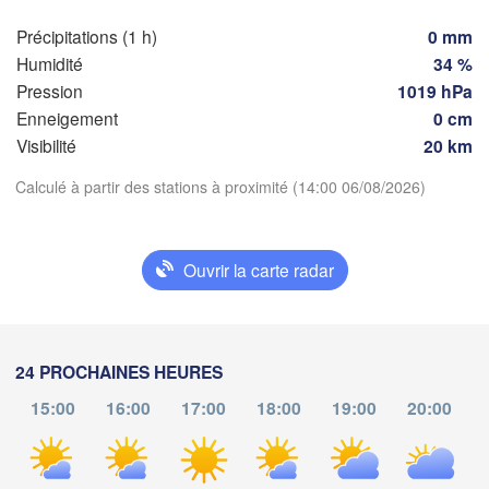
Genève
Précipitations (1 h)
0 mm
Limoges
Clermont-Ferrand
Lyon
Humidité
34 %
Milan
Pression
1019 hPa
Torino
Enneigement
0 cm
aux
Visibilité
20 km
Genova
Télécharger l'application
Calculé à partir des stations à proximité (14:00 06/08/2026)
Nice
Toulouse
Montpellier
Marseille
Températures
Perpignan
Ouvrir la carte radar
2 m au-dessus du sol
a
Lleida
Barcelona
lu
ma
me
je
ve
sa
di
24 PROCHAINES HEURES
03 aoû
04 aoû
05 aoû
06 aoû
07 aoû
08 aoû
09 aoû
Sassari
15:00
16:00
17:00
18:00
19:00
20:00
09
10
11
12
13
14
15
:00
:00
:00
:00
:00
:00
:00
Palma
ncia