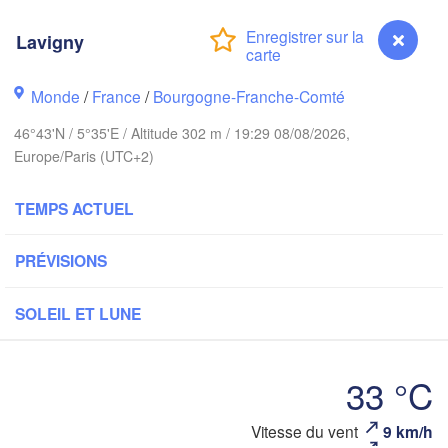
Norwich
Amsterdam
Hannover
Lavigny
PAYS-BAS
Monde
/
France
/
Bourgogne-Franche-Comté
ALLEM
Kassel
Bruxelles 

46°43'N / 5°35'E / Altitude 302 m / 19:29 08/08/2026,
Köln
- Brussel
Europe/Paris (UTC+2)
BELGIQUE
Frankfurt am Main
TEMPS ACTUEL
Rouen
PRÉVISIONS
Reims
Paris
Stuttgart
SOLEIL ET LUNE
Orléans
33 °C
Zürich
Dijon
SUISSE
Vitesse du vent
9 km/h
Lavigny