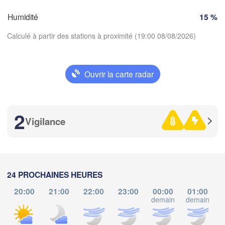
FRANCE
Genève
Humidité
15 %
Limoges
Clermont-Ferrand
Lyon
Milano
Calculé à partir des stations à proximité (19:00 08/08/2026)
Torino
Genova
Ouvrir la carte radar
Télécharger l'application
Nice
Toulouse
Montpellier
Marseille
2
Températures
Vigilance
Perpignan
2 m au-dessus du sol
ida
Barcelona
me
je
ve
sa
di
lu
ma
24 PROCHAINES HEURES
05 aoû
06 aoû
07 aoû
08 aoû
09 aoû
10 aoû
11 aoû
Sassari
20:00
21:00
22:00
23:00
00:00
01:00
demain
demain
d
14
15
16
17
18
19
20
:00
:00
:00
:00
:00
:00
:00
Palma