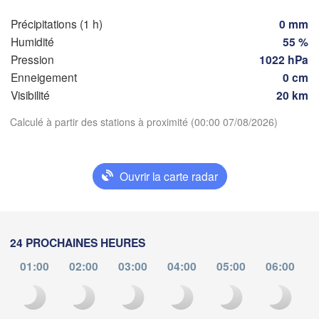
Genève
Précipitations (1 h)
0 mm
Limoges
Clermont-Ferrand
Lyon
Humidité
55 %
Pression
1022 hPa
Torino
Enneigement
0 cm
Bordeaux
Visibilité
20 km
Télécharger l'application
Calculé à partir des stations à proximité (00:00 07/08/2026)
Nice
Toulouse
Montpellier
D
Marseille
Températures
Ouvrir la carte radar
Perpignan
2 m au-dessus du sol
Zaragoza
Lleida
Barcelona
lu
ma
me
je
ve
sa
di
24 PROCHAINES HEURES
03 aoû
04 aoû
05 aoû
06 aoû
07 aoû
08 aoû
09 aoû
S
01:00
02:00
03:00
04:00
05:00
06:00
19
20
21
22
23
00
01
:00
:00
:00
:00
:00
:00
:00
Palma
València