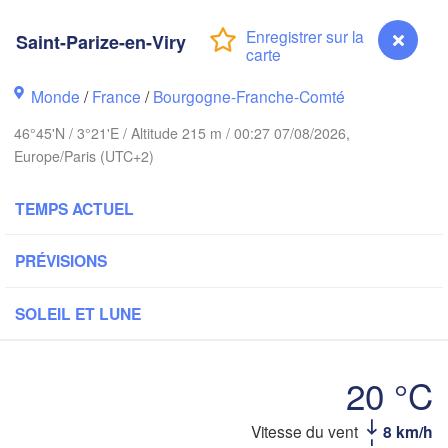
Norwich
gham
Amsterdam
Saint-Parize-en-Viry
PAYS-BAS
Monde
/
France
/
Bourgogne-Franche-Comté
London
Bruxelles 

46°45'N / 3°21'E / Altitude 215 m / 00:27 07/08/2026,
Köln
- Brussel
Europe/Paris (UTC+2)
BELGIQUE
Frank
TEMPS ACTUEL
Rouen
PRÉVISIONS
Reims
Paris
SOLEIL ET LUNE
Orléans
20 °C
Z
Dijon
ntes
SUI
Vitesse du vent
8 km/h
Saint-Parize-en-Viry