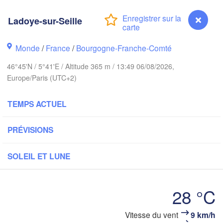
Norwich
Amsterdam
Hannover
Ladoye-sur-Seille
PAYS-BAS
Monde
/
France
/
Bourgogne-Franche-Comté
ALLEM
Kassel
Bruxelles 

46°45'N / 5°41'E / Altitude 365 m / 13:49 06/08/2026,
Köln
- Brussel
Europe/Paris (UTC+2)
BELGIQUE
Frankfurt am Main
TEMPS ACTUEL
N
Rouen
PRÉVISIONS
Reims
Paris
Stuttgart
SOLEIL ET LUNE
Orléans
28 °C
Zürich
Dijon
SUISSE
Ladoye-sur-Seille
Vitesse du vent
9 km/h