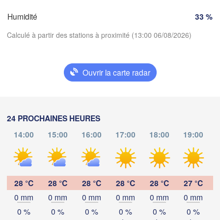
FRANCE
Genève
Humidité
33 %
Limoges
Clermont-Ferrand
Lyon
Milano
Calculé à partir des stations à proximité (13:00 06/08/2026)
Torino
Genova
Ouvrir la carte radar
Télécharger l'application
Nice
Toulouse
Montpellier
Marseille
Températures
24 PROCHAINES HEURES
Perpignan
14:00
15:00
16:00
17:00
18:00
19:00
2 m au-dessus du sol
da
Barcelona
lu
ma
me
je
ve
sa
di
03 aoû
04 aoû
05 aoû
06 aoû
07 aoû
08 aoû
09 aoû
Sassari
28 °C
28 °C
28 °C
28 °C
28 °C
27 °C
0 mm
0 mm
0 mm
0 mm
0 mm
0 mm
09
10
11
12
13
14
15
:00
:00
:00
:00
:00
:00
:00
0 %
0 %
0 %
0 %
0 %
0 %
Palma