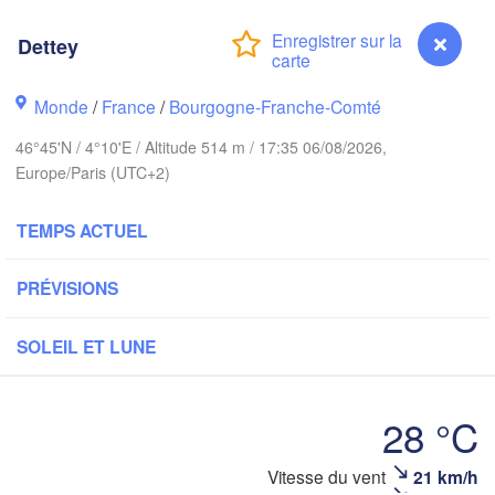
Norwich
Amsterdam
Dettey
PAYS-BAS
Monde
/
France
/
Bourgogne-Franche-Comté
London
Bruxelles 

46°45'N / 4°10'E / Altitude 514 m / 17:35 06/08/2026,
Köln
- Brussel
Europe/Paris (UTC+2)
BELGIQUE
Frankfurt a
TEMPS ACTUEL
Rouen
PRÉVISIONS
Reims
Paris
Stu
SOLEIL ET LUNE
Orléans
28 °C
Zürich
Dijon
SUISSE
Dettey
Vitesse du vent
21 km/h