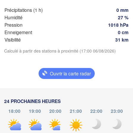
FRANCE
Genève
Précipitations (1 h)
0 mm
Limoges
Clermont-Ferrand
Lyon
Humidité
27 %
Mi
Pression
1018 hPa
Torino
Enneigement
0 cm
deaux
Visibilité
31 km
Gen
Télécharger l'application
Calculé à partir des stations à proximité (17:00 06/08/2026)
Nice
Toulouse
Montpellier
Marseille
Températures
Ouvrir la carte radar
Perpignan
2 m au-dessus du sol
goza
Lleida
Barcelona
lu
ma
me
je
ve
sa
di
24 PROCHAINES HEURES
03 aoû
04 aoû
05 aoû
06 aoû
07 aoû
08 aoû
09 aoû
Sassari
18:00
19:00
20:00
21:00
22:00
23:00
d
13
14
15
16
17
18
19
:00
:00
:00
:00
:00
:00
:00
Palma
alència