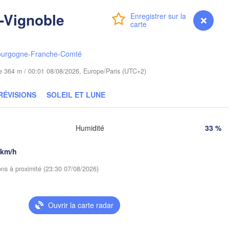
(Hrodna)
-Vignoble
Бара
Connexion
Premium
myVentusky
Prévisions
Bydgoszcz
(Bar
Poznań
ourgogne-Franche-Comté
П
Брэст

Warszawa
(
(Brest)
ra
ude 364 m / 00:01 08/08/2026, Europe/Paris (UTC+2)
Łódź
POLOGNE
RÉVISIONS
SOLEIL ET LUNE
Lublin
Wrocław
Humidité
33 %
Львів

Kraków
Rzeszów
(Lviv)
 km/h
E
ions à proximité (23:30 07/08/2026)
Brno
Івано-Франківськ

(Ivano-Frankivsk)
Košice
Черн
SLOVAQUIE
(Cher
Ouvrir la carte radar
Wien