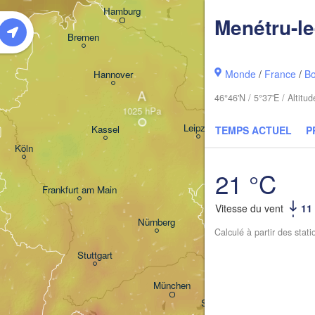
Hamburg
Szczecin
Menétru-le
roningen
Bremen
Berlin
Monde
/
France
/
B
Hannover
A
Zielona Gó
46°46'N / 5°37'E / Altit
Leipzig
Kassel
TEMPS ACTUEL
P
Dresden
Köln
21 °C
Frankfurt am Main
Praha
Vitesse du vent
11
TCHÉQUI
Nürnberg
Calculé à partir des stat
Stuttgart
Linz
München
Salzburg