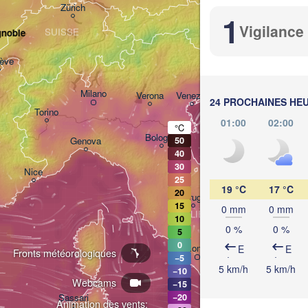
Zürich
AUTRICHE
1
Graz
Vigilance
SUISSE
gnoble
ève
Ljubljana
Zag
Milano
Verona
Venezia
24 PROCHAINES HE
Torino
CROATIE
01:00
02:00
°C
Bologna
Genova
50
40
30
Nice
25
19 °C
17 °C
20
Perugia
15
0 mm
0 mm
ITALIE
10
Pescara
0 %
0 %
5
0
Roma
E
E
Fronts météorologiques
−5
Foggia
5 km/h
5 km/h
−10
Webcams
−15
Napoli
Sassari
−20
Animation des vents: