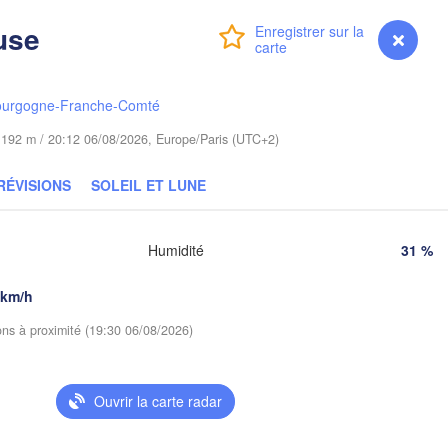
Olsztyn
(Hrodna)
use
Connexion
Premium
myVentusky
Prévisions
Б
Bydgoszcz
(
ourgogne-Franche-Comté
Poznań
Брэст

Warszawa
(Brest)
de 192 m / 20:12 06/08/2026, Europe/Paris (UTC+2)
a Góra
Łódź
POLOGNE
RÉVISIONS
SOLEIL ET LUNE
Lublin
Wrocław
Humidité
31 %
Львів

Kraków
Rzeszów
(Lviv)
 km/h
QUIE
ions à proximité (19:30 06/08/2026)
Brno
Івано-Франківс
(Ivano-Franki
Košice
SLOVAQUIE
(
Ouvrir la carte radar
Wien