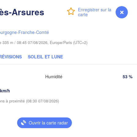
Гродна

Olsztyn
(Hrodna)
lès-Arsures
Connexion
Premium
myVentusky
Prévisions
Барана
Bydgoszcz
(Baran
ourgogne-Franche-Comté
Poznań
Пі
Брэст

Warszawa
(Pi
(Brest)
ude 335 m / 08:45 07/08/2026, Europe/Paris (UTC+2)
a
Łódź
POLOGNE
RÉVISIONS
SOLEIL ET LUNE
Lublin
Wrocław
Р
(R
Humidité
53 %
Львів

Kraków
Rzeszów
 km/h
(Lviv)
ions à proximité (08:30 07/08/2026)
Brno
Івано-Франківськ

(Ivano-Frankivsk)
Košice
Черні
SLOVAQUIE
Ouvrir la carte radar
(Chern
Wien