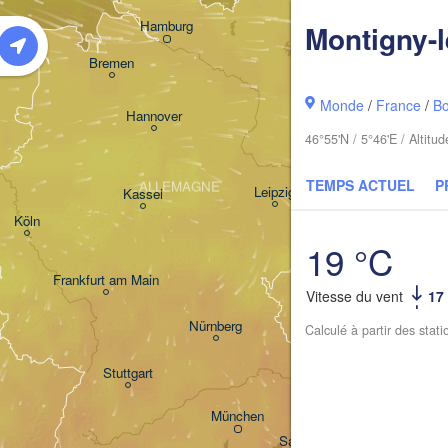
Hamburg
Montigny-
Szczecin
ningen
Bremen
Berlin
Monde
/
France
/
B
Hannover
46°55'N / 5°46'E / Altit
Zielona Gór
TEMPS ACTUEL
P
ALLEMAGNE
Leipzig
Kassel
Dresden
Köln
19 °C
Frankfurt am Main
Praha
Vitesse du vent
17
TCHÉQUIE
Nürnberg
Calculé à partir des stat
Stuttgart
Linz
München
Salzburg