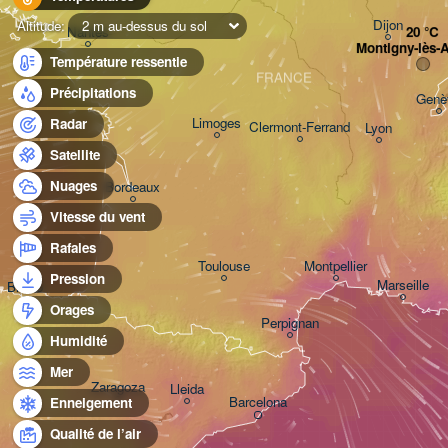
Dijon
Altitude:
2 m au-dessus du sol
Nantes
Montigny-lès-
Température ressentie
FRANCE
Précipitations
Genè
Limoges
Radar
Clermont-Ferrand
Lyon
Satellite
Nuages
Bordeaux
Vitesse du vent
Rafales
Toulouse
Montpellier
Pression
Marseille
Bilbao
Orages
Perpignan
Humidité
Mer
Zaragoza
Lleida
Barcelona
Enneigement
Qualité de l’air