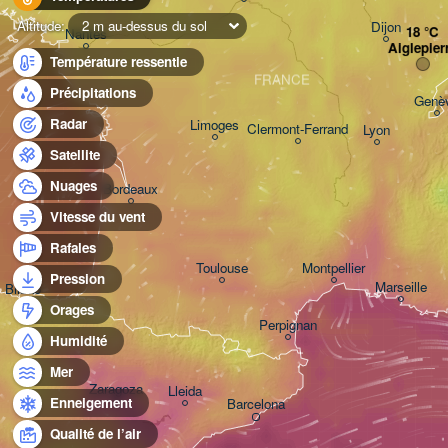
Altitude:
2 m au-dessus du sol
Dijon
Nantes
Aiglepier
Température ressentie
FRANCE
Précipitations
Genè
Radar
Limoges
Clermont-Ferrand
Lyon
Satellite
Nuages
Bordeaux
Vitesse du vent
Rafales
Toulouse
Montpellier
Pression
Marseille
Bilbao
Orages
Perpignan
Humidité
Mer
Zaragoza
Lleida
Enneigement
Barcelona
Qualité de l’air