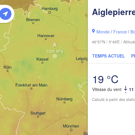
Hamburg
Aiglepierr
Szczecin
ningen
Bremen
Berlin
Monde
/
France
/
B
Hannover
46°57'N / 5°49'E / Altit
A
Zielona Gór
TEMPS ACTUEL
P
Leipzig
Kassel
Dresden
Köln
19 °C
Frankfurt am Main
Praha
Vitesse du vent
11
TCHÉQUIE
Nürnberg
Calculé à partir des stat
Stuttgart
Linz
W
München
Salzburg