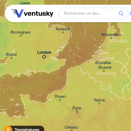
Leeds
Gro
Norwich
Birmingham
Amsterdam
PAYS-BAS
London
Bristol
Bruxelles 

- Brussel
BELGIQUE
Rouen
Reims
Paris
Orléans
Températures