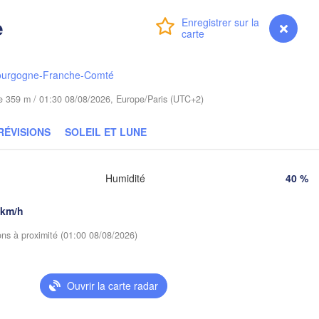
Гродна

Olsztyn
(Hrodna)
e
Connexion
Premium
myVentusky
Prévisions
Барана
Bydgoszcz
(Baran
ourgogne-Franche-Comté
Poznań
Пін
Брэст

Warszawa
(Pi
(Brest)
ude 359 m / 01:30 08/08/2026, Europe/Paris (UTC+2)
a
Łódź
POLOGNE
RÉVISIONS
SOLEIL ET LUNE
Lublin
Wrocław
Рі
(R
Humidité
40 %
Львів

Kraków
Rzeszów
 km/h
(Lviv)
ions à proximité (01:00 08/08/2026)
Brno
Івано-Франківськ

(Ivano-Frankivsk)
Košice
Чернів
SLOVAQUIE
Ouvrir la carte radar
(Cherni
ien