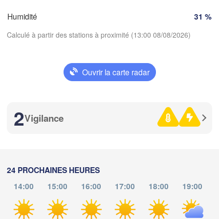
FRANCE
Humidité
31 %
Genève
moges
Clermont-Ferrand
Lyon
Calculé à partir des stations à proximité (13:00 08/08/2026)
Milano
Ve
Torino
Ouvrir la carte radar
Genova
Télécharger l'application
Nice
oulouse
Montpellier
Marseille
2
Températures
Vigilance
Perpignan
2 m au-dessus du sol
me
je
ve
sa
di
lu
ma
Barcelona
24 PROCHAINES HEURES
05 aoû
06 aoû
07 aoû
08 aoû
09 aoû
10 aoû
11 aoû
14:00
15:00
16:00
17:00
18:00
19:00
Sassari
09
10
11
12
13
14
15
:00
:00
:00
:00
:00
:00
:00