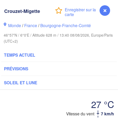
Bremen
rwich
Crouzet-Migette
Amsterdam
Hannover
PAYS-BAS
Monde
/
France
/
Bourgogne-Franche-Comté
ALLEMAG
Kassel
46°57'N / 6°0'E / Altitude 628 m / 13:40 08/08/2026, Europe/Paris
Bruxelles 

(UTC+2)
Köln
- Brussel
BELGIQUE
TEMPS ACTUEL
Frankfurt am Main
PRÉVISIONS
Nür
uen
Reims
Paris
Stuttgart
SOLEIL ET LUNE
Orléans
27 °C
Zürich
Dijon
Vitesse du vent
7 km/h
Crouzet-Migette
SUISSE