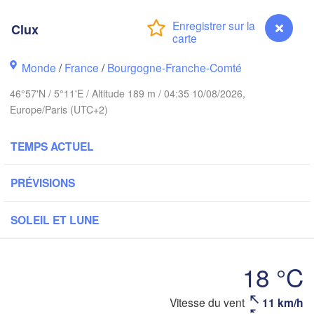
Bremen
Norwich
Clux
Amsterdam
Hannov
PAYS-BAS
Monde
/
France
/
Bourgogne-Franche-Comté
ALL
Kassel
46°57'N / 5°11'E / Altitude 189 m / 04:35 10/08/2026,
Bruxelles 

Europe/Paris (UTC+2)
Köln
- Brussel
BELGIQUE
TEMPS ACTUEL
Frankfurt am Main
PRÉVISIONS
Rouen
Reims
Paris
Stuttgart
SOLEIL ET LUNE
Orléans
18 °C
Zürich
Dijon
Vitesse du vent
11 km/h
Clux
SUISSE