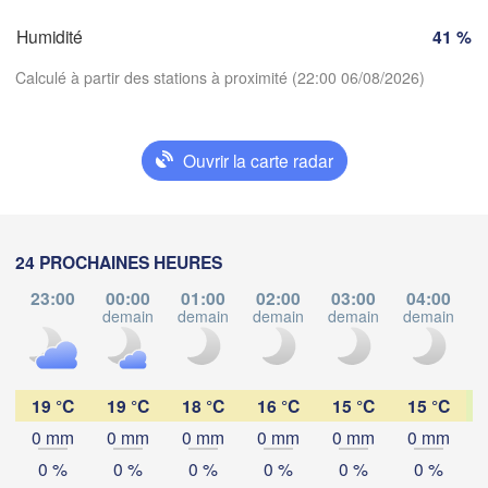
FRANCE
Humidité
41 %
Genève
moges
Clermont-Ferrand
Lyon
Calculé à partir des stations à proximité (22:00 06/08/2026)
Milano
Ve
Torino
Ouvrir la carte radar
Genova
Télécharger l'application
Nice
oulouse
Montpellier
Marseille
Températures
24 PROCHAINES HEURES
Perpignan
23:00
00:00
01:00
02:00
03:00
04:00
demain
demain
demain
demain
demain
d
2 m au-dessus du sol
a
lu
ma
me
je
ve
sa
di
Barcelona
03 aoû
04 aoû
05 aoû
06 aoû
07 aoû
08 aoû
09 aoû
19 °C
19 °C
18 °C
16 °C
15 °C
15 °C
Sassari
0 mm
0 mm
0 mm
0 mm
0 mm
0 mm
18
19
20
21
22
23
00
:00
:00
:00
:00
:00
:00
:00
0 %
0 %
0 %
0 %
0 %
0 %