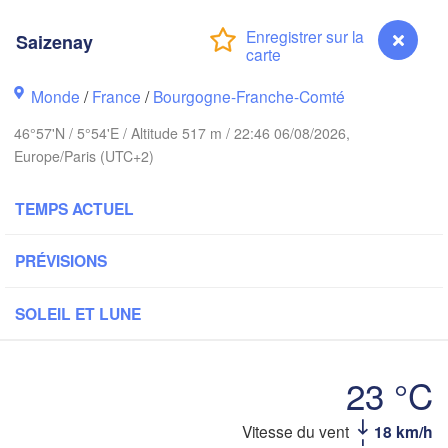
Bremen
orwich
Saizenay
Amsterdam
Hannover
PAYS-BAS
Monde
/
France
/
Bourgogne-Franche-Comté
ALLEMA
Kassel
46°57'N / 5°54'E / Altitude 517 m / 22:46 06/08/2026,
Bruxelles 

Europe/Paris (UTC+2)
Köln
- Brussel
BELGIQUE
TEMPS ACTUEL
Frankfurt am Main
PRÉVISIONS
Nü
ouen
Reims
Paris
Stuttgart
SOLEIL ET LUNE
Orléans
23 °C
Zürich
Dijon
Vitesse du vent
18 km/h
Saizenay
SUISSE