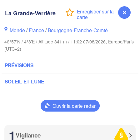
Brem
Norwich
La Grande-Verrière
Amsterdam
PAYS-BAS
Monde
/
France
/
Bourgogne-Franche-Comté
London
46°57'N / 4°8'E / Altitude 341 m / 11:02 07/08/2026, Europe/Paris
Bruxelles 

(UTC+2)
Köln
- Brussel
BELGIQUE
PRÉVISIONS
Frankfurt 
SOLEIL ET LUNE
Rouen
Reims
Paris
Stu
Ouvrir la carte radar
Orléans
Zürich
Dijon
1
Vigilance
La Grande-Verrière
SUISSE