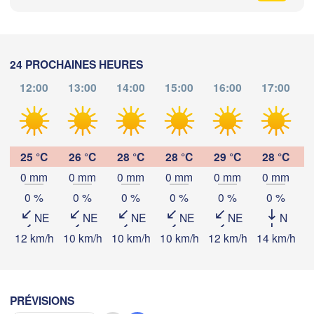
FRANCE
Genève
Limoges
Clermont-Ferrand
Lyon
Mi
24 PROCHAINES HEURES
Torino
12:00
13:00
14:00
15:00
16:00
17:00
rdeaux
Gen
Télécharger l'application
Nice
Toulouse
Montpellier
25 °C
26 °C
28 °C
28 °C
29 °C
28 °C
Marseille
Températures
0 mm
0 mm
0 mm
0 mm
0 mm
0 mm
Perpignan
0 %
0 %
0 %
0 %
0 %
0 %
2 m au-dessus du sol
NE
NE
NE
NE
NE
N
goza
Lleida
ma
me
je
ve
sa
di
lu
12 km/h
10 km/h
10 km/h
10 km/h
12 km/h
14 km/h
1
Barcelona
04 aoû
05 aoû
06 aoû
07 aoû
08 aoû
09 aoû
10 aoû
Sassar
06
07
08
09
10
11
12
:00
:00
:00
:00
:00
:00
:00
PRÉVISIONS