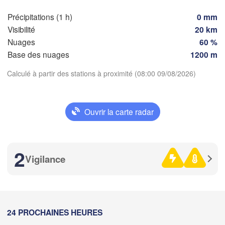
FRANCE
A
Précipitations (1 h)
0 mm
Genève
Visibilité
20 km
Limoges
Clermont-Ferrand
Lyon
Nuages
60 %
Base des nuages
1200 m
Torino
Bordeaux
Calculé à partir des stations à proximité (08:00 09/08/2026)
G
Télécharger l'application
Nice
Toulouse
Montpellier
Ouvrir la carte radar
Températures
Marseille
Perpignan
2 m au-dessus du sol
2
Vigilance
aragoza
Lleida
je
ve
sa
di
lu
ma
me
Barcelona
06 aoû
07 aoû
08 aoû
09 aoû
10 aoû
11 aoû
12 aoû
Sas
04
05
06
07
08
09
10
:00
:00
:00
:00
:00
:00
:00
24 PROCHAINES HEURES