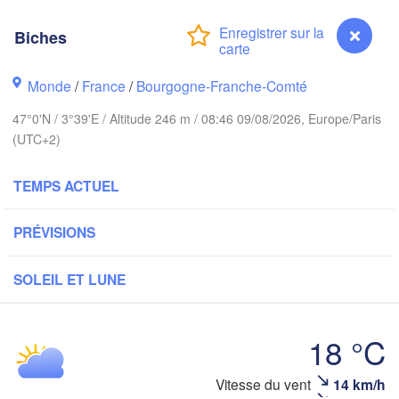
B
Norwich
Biches
am
Amsterdam
PAYS-BAS
Monde
/
France
/
Bourgogne-Franche-Comté
London
47°0'N / 3°39'E / Altitude 246 m / 08:46 09/08/2026, Europe/Paris
Bruxelles 

(UTC+2)
Köln
- Brussel
BELGIQUE
TEMPS ACTUEL
Frankfu
PRÉVISIONS
Rouen
Reims
Paris
SOLEIL ET LUNE
Orléans
18 °C
Zür
Dijon
es
Vitesse du vent
14 km/h
Biches
SUIS