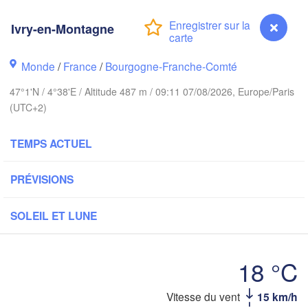
Bremen
Norwich
Ivry-en-Montagne
Amsterdam
Han
PAYS-BAS
Monde
/
France
/
Bourgogne-Franche-Comté
ndon
A
47°1'N / 4°38'E / Altitude 487 m / 09:11 07/08/2026, Europe/Paris
Kas
Bruxelles 

(UTC+2)
Köln
- Brussel
BELGIQUE
TEMPS ACTUEL
Frankfurt am M
PRÉVISIONS
Rouen
Reims
Paris
SOLEIL ET LUNE
Stuttga
Orléans
18 °C
Zürich
Ivry-en-Montagne
Vitesse du vent
15 km/h
SUISSE