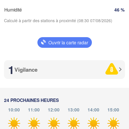
FRANCE
Humidité
46 %
Genève
Limoges
Clermont-Ferrand
Lyon
Calculé à partir des stations à proximité (08:30 07/08/2026)
Milan
Torino
aux
Ouvrir la carte radar
Genova
Télécharger l'application
D
Nice
Toulouse
Montpellier
1
Températures
Marseille
Vigilance
Perpignan
2 m au-dessus du sol
a
Lleida
ma
me
je
ve
sa
di
lu
Barcelona
24 PROCHAINES HEURES
04 aoû
05 aoû
06 aoû
07 aoû
08 aoû
09 aoû
10 aoû
10:00
11:00
12:00
13:00
14:00
15:00
Sassari
04
05
06
07
08
09
10
:00
:00
:00
:00
:00
:00
:00